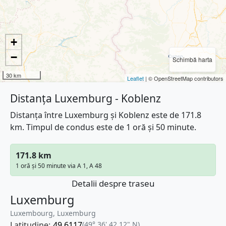
+
−
Schimbă harta
30 km
Leaflet
| © OpenStreetMap contributors
Distanța Luxemburg - Koblenz
Distanța între Luxemburg și Koblenz este de 171.8
km. Timpul de condus este de 1 oră și 50 minute.
171.8 km
1 oră și 50 minute via A 1, A 48
Detalii despre traseu
Luxemburg
Luxembourg, Luxemburg
Latitudine:
49.6117
(49° 36' 42.12" N)