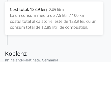
Cost total:
128.9
lei
(
12.89
litri
)
La un consum mediu de
7.5 litri / 100 km
,
costul total al călătoriei este de
128.9
lei
, cu un
consum total de
12.89
litri
de combustibil.
Koblenz
Rhineland-Palatinate, Germania
Latitudine:
50.3597
(50° 21' 34.92" N)
Longitudine:
7.5978
(7° 35' 52.08" E)
Consum combustibil (litri / 100 km):
-
+
Consum total: 12.89 litri