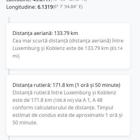
Longitudine:
6.1319
(6° 7' 54.84" E)
Distanța aeriană:
133.79
km
Cea mai scurtă distanță (distanța aeriană) între
Luxemburg
și
Koblenz
este de
133.79
km
(
83.14
mi
).
Distanța rutieră:
171.8
km
(
1 oră și 50 minute
)
Distanță rutieră între
Luxemburg
și
Koblenz
este de
171.8
km
via A 1, A 48
(
106.8
mi
)
conform calculatorului de distanțe. Timpul
estimat de condus este de aproximativ
1 oră și
50 minute
.