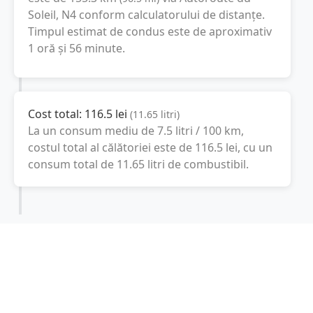
Soleil, N4
conform calculatorului de distanțe.
Timpul estimat de condus este de aproximativ
1 oră și 56 minute
.
Cost total:
116.5
lei
(
11.65
litri
)
La un consum mediu de
7.5 litri / 100 km
,
costul total al călătoriei este de
116.5
lei
, cu un
consum total de
11.65
litri
de combustibil.
Namur
Wallonia, Belgia
Latitudine:
50.4667
(50° 28' 0.12" N)
Longitudine:
4.8667
(4° 52' 0.12" E)