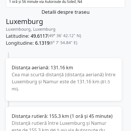
1 oră și 56 minute via Autoroute du Soleil, N4
Detalii despre traseu
Luxemburg
Luxembourg, Luxemburg
Latitudine:
49.6117
(49° 36' 42.12" N)
Longitudine:
6.1319
(6° 7' 54.84" E)
Distanța aeriană:
131.16
km
Cea mai scurtă distanță (distanța aeriană) între
Luxemburg
și
Namur
este de
131.16
km
(
81.5
mi
).
Distanța rutieră:
155.3
km
(
1 oră și 45 minute
)
Distanță rutieră între
Luxemburg
și
Namur
este de
155.3
km
via Autoroute du
(
96.5
mi
)