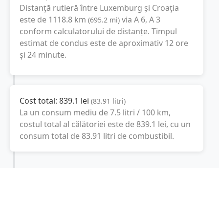
Distanță rutieră între
Luxemburg
și
Croaţia
este de
1118.8
km
via A 6, A 3
(
695.2
mi
)
conform calculatorului de distanțe. Timpul
estimat de condus este de aproximativ
12 ore
și 24 minute
.
Cost total:
839.1
lei
(
83.91
litri
)
La un consum mediu de
7.5 litri / 100 km
,
costul total al călătoriei este de
839.1
lei
, cu un
consum total de
83.91
litri
de combustibil.
Croaţia
Zagreb, Croaţia
Latitudine:
45.1
(45° 6' 0" N)