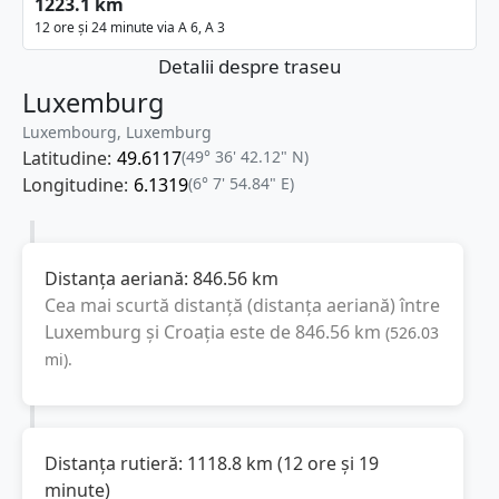
1223.1 km
12 ore și 24 minute via A 6, A 3
Detalii despre traseu
Luxemburg
Luxembourg, Luxemburg
Latitudine:
49.6117
(49° 36' 42.12" N)
Longitudine:
6.1319
(6° 7' 54.84" E)
Distanța aeriană:
846.56
km
Cea mai scurtă distanță (distanța aeriană) între
Luxemburg
și
Croaţia
este de
846.56
km
(
526.03
mi
).
Distanța rutieră:
1118.8
km
(
12 ore și 19
minute
)