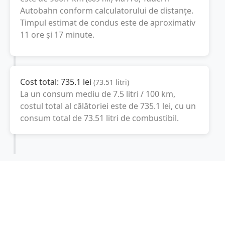
Autobahn
conform calculatorului de distanțe.
Timpul estimat de condus este de aproximativ
11 ore și 17 minute
.
Cost total:
735.1
lei
(
73.51
litri
)
La un consum mediu de
7.5 litri / 100 km
,
costul total al călătoriei este de
735.1
lei
, cu un
consum total de
73.51
litri
de combustibil.
Slovenia
Ljubljana, Slovenia
Latitudine:
46.1512
(46° 9' 4.32" N)
Longitudine:
14.9955
(14° 59' 43.8" E)