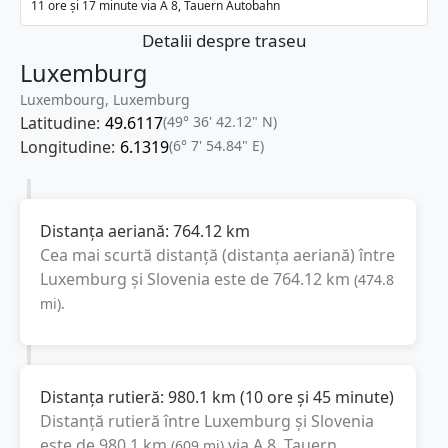
11 ore și 17 minute via A 8, Tauern Autobahn
Detalii despre traseu
Luxemburg
Luxembourg, Luxemburg
Latitudine:
49.6117
(49° 36' 42.12" N)
Longitudine:
6.1319
(6° 7' 54.84" E)
Distanța aeriană:
764.12
km
Cea mai scurtă distanță (distanța aeriană) între
Luxemburg
și
Slovenia
este de
764.12
km
(
474.8
mi
).
Distanța rutieră:
980.1
km
(
10 ore și 45 minute
)
Distanță rutieră între
Luxemburg
și
Slovenia
este de
980.1
km
via A 8, Tauern
(
609
mi
)