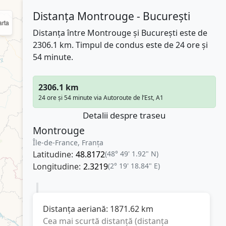
Distanța Montrouge - București
rta
Distanța între Montrouge și București este de
2306.1 km. Timpul de condus este de 24 ore și
54 minute.
2306.1 km
24 ore și 54 minute via Autoroute de l’Est, A1
Detalii despre traseu
Montrouge
Île-de-France, Franţa
Latitudine:
48.8172
(48° 49' 1.92" N)
Longitudine:
2.3219
(2° 19' 18.84" E)
Distanța aeriană:
1871.62
km
Cea mai scurtă distanță (distanța