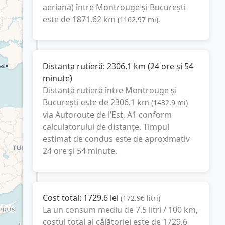
aeriană) între
Montrouge
și
București
este de
1871.62
km
(
1162.97
mi
).
Distanța rutieră:
2306.1
km
(
24 ore și 54
minute
)
Distanță rutieră între
Montrouge
și
București
este de
2306.1
km
(
1432.9
mi
)
via Autoroute de l’Est, A1
conform
calculatorului de distanțe. Timpul
estimat de condus este de aproximativ
24 ore și 54 minute
.
Cost total:
1729.6
lei
(
172.96
litri
)
La un consum mediu de
7.5 litri / 100 km
,
costul total al călătoriei este de
1729.6