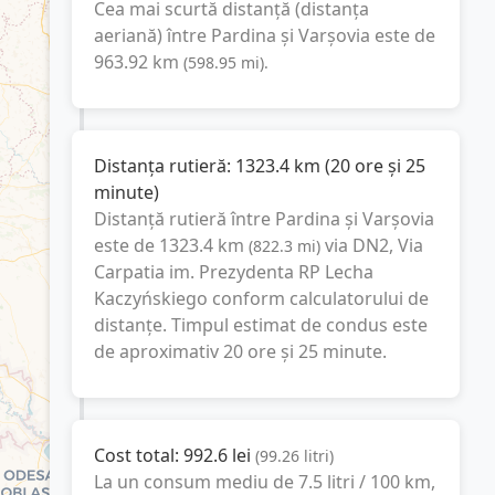
Cea mai scurtă distanță (distanța
aeriană) între
Pardina
și
Varşovia
este de
963.92
km
(
598.95
mi
).
Distanța rutieră:
1323.4
km
(
20 ore și 25
minute
)
Distanță rutieră între
Pardina
și
Varşovia
este de
1323.4
km
via DN2, Via
(
822.3
mi
)
Carpatia im. Prezydenta RP Lecha
Kaczyńskiego
conform calculatorului de
distanțe. Timpul estimat de condus este
de aproximativ
20 ore și 25 minute
.
Cost total:
992.6
lei
(
99.26
litri
)
La un consum mediu de
7.5 litri / 100 km
,