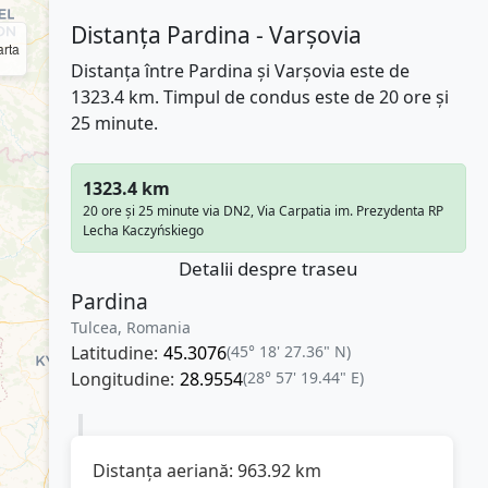
Distanța Pardina - Varşovia
rta
Distanța între Pardina și Varşovia este de
1323.4 km. Timpul de condus este de 20 ore și
25 minute.
1323.4 km
20 ore și 25 minute via DN2, Via Carpatia im. Prezydenta RP
Lecha Kaczyńskiego
Detalii despre traseu
Pardina
Tulcea, Romania
Latitudine:
45.3076
(45° 18' 27.36" N)
Longitudine:
28.9554
(28° 57' 19.44" E)
Distanța aeriană:
963.92
km