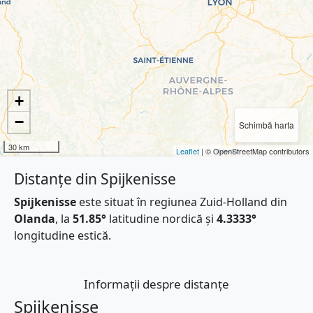
+
−
Schimbă harta
30 km
Leaflet
| © OpenStreetMap contributors
Distanțe din Spijkenisse
Spijkenisse
este situat în regiunea Zuid-Holland din
Olanda
, la
51.85°
latitudine nordică și
4.3333°
longitudine estică.
Informații despre distanțe
Spijkenisse