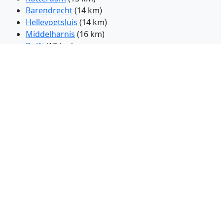
Barendrecht
(14 km)
Hellevoetsluis
(14 km)
Middelharnis
(16 km)
Delft
(18 km)
Naaldwijk
(18 km)
Ridderkerk
(18 km)
Strijen
(19 km)
Krimpen aan den IJssel
(19 km)
Capelle aan den IJssel
(20 km)
Pijnacker
(20 km)
s-Gravenzande
(20 km)
Hoek van Holland
(20 km)
Rijswijk
(20 km)
Scheveningen
(29 km)
Bergen op Zoom
(39 km)
Katwijk
(39 km)
Oosterhout
(44 km)
Woerden
(46 km)