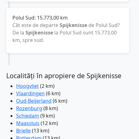
Polul Sud:
15.773,00
km
Cât este de departe
Spijkenisse
de Polul Sud?
De la
Spijkenisse
la Polul Sud sunt
15.773,00
km
, spre sud.
Localități în apropiere de Spijkenisse
Hoogvliet
(2 km)
Vlaardingen
(6 km)
Oud-Beijerland
(6 km)
Rozenburg
(8 km)
Schiedam
(9 km)
Maassluis
(12 km)
Brielle
(13 km)
Rotterdam
(13 km)