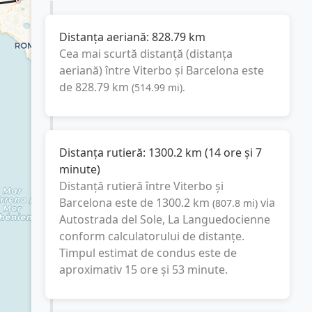
Distanța aeriană:
828.79
km
Cea mai scurtă distanță (distanța
aeriană) între
Viterbo
și
Barcelona
este
de
828.79
km
(
514.99
mi
).
Distanța rutieră:
1300.2
km
(
14 ore și 7
minute
)
Distanță rutieră între
Viterbo
și
Barcelona
este de
1300.2
km
via
(
807.8
mi
)
Autostrada del Sole, La Languedocienne
conform calculatorului de distanțe.
Timpul estimat de condus este de
aproximativ
15 ore și 53 minute
.