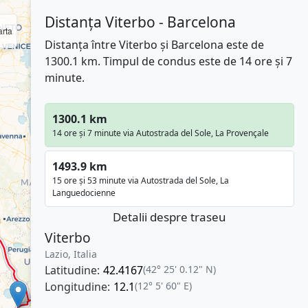
Distanța Viterbo - Barcelona
rta
Distanța între Viterbo și Barcelona este de
1300.1 km. Timpul de condus este de 14 ore și 7
minute.
1300.1 km
14 ore și 7 minute via Autostrada del Sole, La Provençale
1493.9 km
15 ore și 53 minute via Autostrada del Sole, La
Languedocienne
Detalii despre traseu
Viterbo
Lazio, Italia
Latitudine:
42.4167
(42° 25' 0.12" N)
Longitudine:
12.1
(12° 5' 60" E)