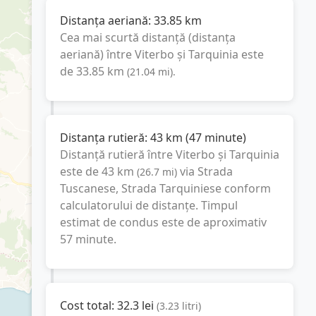
Distanța aeriană:
33.85
km
Cea mai scurtă distanță (distanța
aeriană) între
Viterbo
și
Tarquinia
este
de
33.85
km
(
21.04
mi
).
Distanța rutieră:
43
km
(
47 minute
)
Distanță rutieră între
Viterbo
și
Tarquinia
este de
43
km
via Strada
(
26.7
mi
)
Tuscanese, Strada Tarquiniese
conform
calculatorului de distanțe. Timpul
estimat de condus este de aproximativ
57 minute
.
Cost total:
32.3
lei
(
3.23
litri
)