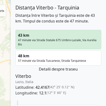
Distanța Viterbo - Tarquinia
rta
Distanța între Viterbo și Tarquinia este de 43
km. Timpul de condus este de 47 minute.
43 km
47 minute via Strada Statale 675 Umbro-Laziale, Via Aurelia
Bis
48 km
57 minute via Strada Tuscanese, Strada Tarquiniese
Detalii despre traseu
Viterbo
Lazio, Italia
Latitudine:
42.4167
(42° 25' 0.12" N)
Longitudine:
12.1
(12° 5' 60" E)