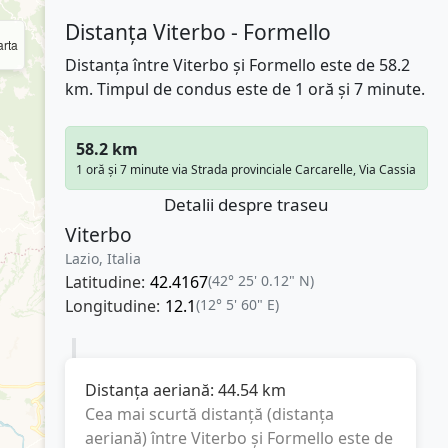
Distanța Viterbo - Formello
rta
Distanța între Viterbo și Formello este de 58.2
km. Timpul de condus este de 1 oră și 7 minute.
58.2 km
1 oră și 7 minute via Strada provinciale Carcarelle, Via Cassia
Detalii despre traseu
Viterbo
Lazio, Italia
Latitudine:
42.4167
(42° 25' 0.12" N)
Longitudine:
12.1
(12° 5' 60" E)
Distanța aeriană:
44.54
km
Cea mai scurtă distanță (distanța
aeriană) între
Viterbo
și
Formello
este de