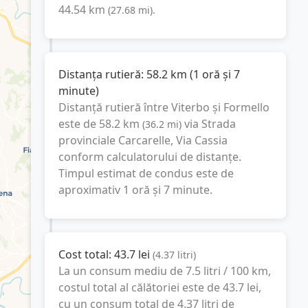
44.54
km
(
27.68
mi
).
Distanța rutieră:
58.2
km
(
1 oră și 7
minute
)
Distanță rutieră între
Viterbo
și
Formello
este de
58.2
km
via Strada
(
36.2
mi
)
provinciale Carcarelle, Via Cassia
conform calculatorului de distanțe.
Timpul estimat de condus este de
aproximativ
1 oră și 7 minute
.
Cost total:
43.7
lei
(
4.37
litri
)
La un consum mediu de
7.5 litri / 100 km
,
costul total al călătoriei este de
43.7
lei
,
cu un consum total de
4.37
litri
de