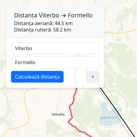
Distanța
Viterbo
→
Formello
Distanța aeriană: 44.5 km
Distanța rutieră: 58.2 km
Calculează distanța
+