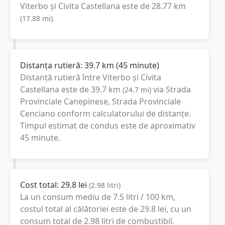
Viterbo
și
Civita Castellana
este de
28.77
km
(
17.88
mi
).
Distanța rutieră:
39.7
km
(
45 minute
)
Distanță rutieră între
Viterbo
și
Civita
Castellana
este de
39.7
km
via Strada
(
24.7
mi
)
Provinciale Canepinese, Strada Provinciale
Cenciano
conform calculatorului de distanțe.
Timpul estimat de condus este de aproximativ
45 minute
.
Cost total:
29.8
lei
(
2.98
litri
)
La un consum mediu de
7.5 litri / 100 km
,
costul total al călătoriei este de
29.8
lei
, cu un
consum total de
2.98
litri
de combustibil.