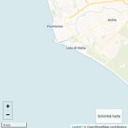
+
−
Schimbă harta
5 km
Leaflet
| © OpenStreetMap contributors