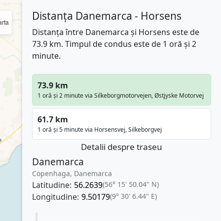
Distanța Danemarca - Horsens
rta
Distanța între Danemarca și Horsens este de
73.9 km. Timpul de condus este de 1 oră și 2
minute.
73.9 km
1 oră și 2 minute via Silkeborgmotorvejen, Østjyske Motorvej
61.7 km
1 oră și 5 minute via Horsensvej, Silkeborgvej
Detalii despre traseu
Danemarca
Copenhaga, Danemarca
Latitudine:
56.2639
(56° 15' 50.04" N)
Longitudine:
9.50179
(9° 30' 6.44" E)