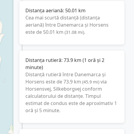
Distanța aeriană:
50.01
km
Cea mai scurtă distanță (distanța
aeriană) între
Danemarca
și
Horsens
este de
50.01
km
(
31.08
mi
).
Distanța rutieră:
73.9
km
(
1 oră și 2
minute
)
Distanță rutieră între
Danemarca
și
Horsens
este de
73.9
km
via
(
45.9
mi
)
Horsensvej, Silkeborgvej
conform
calculatorului de distanțe. Timpul
estimat de condus este de aproximativ
1
oră și 5 minute
.