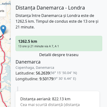
Distanța Danemarca - Londra
rta
Distanța între Danemarca și Londra este de
1262.5 km. Timpul de condus este de 13 ore și
21 minute.
1262.5 km
13 ore și 21 minute via A 7, A 1
Detalii despre traseu
Danemarca
Copenhaga, Danemarca
Latitudine:
56.2639
(56° 15' 50.04" N)
Longitudine:
9.50179
(9° 30' 6.44" E)
Distanța aeriană:
822.13
km
Cea mai scurtă distanță (distanța