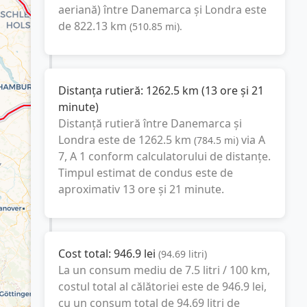
aeriană) între
Danemarca
și
Londra
este
de
822.13
km
(
510.85
mi
).
Distanța rutieră:
1262.5
km
(
13 ore și 21
minute
)
Distanță rutieră între
Danemarca
și
Londra
este de
1262.5
km
via A
(
784.5
mi
)
7, A 1
conform calculatorului de distanțe.
Timpul estimat de condus este de
aproximativ
13 ore și 21 minute
.
Cost total:
946.9
lei
(
94.69
litri
)
La un consum mediu de
7.5 litri / 100 km
,
costul total al călătoriei este de
946.9
lei
,
cu un consum total de
94.69
litri
de