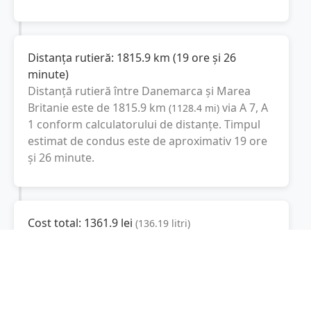
Distanța rutieră:
1815.9
km
(
19 ore și 26
minute
)
Distanță rutieră între
Danemarca
și
Marea
Britanie
este de
1815.9
km
via A 7, A
(
1128.4
mi
)
1
conform calculatorului de distanțe. Timpul
estimat de condus este de aproximativ
19 ore
și 26 minute
.
Cost total:
1361.9
lei
(
136.19
litri
)
La un consum mediu de
7.5 litri / 100 km
,
costul total al călătoriei este de
1361.9
lei
, cu
un consum total de
136.19
litri
de combustibil.