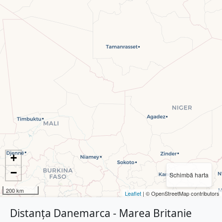
+
−
Schimbă harta
200 km
Leaflet
| © OpenStreetMap contributors
Distanța Danemarca - Marea Britanie