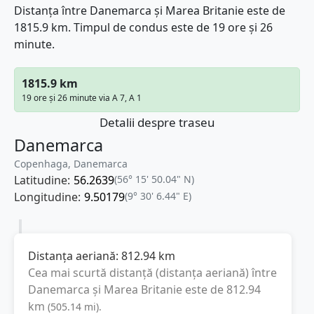
Distanța între Danemarca și Marea Britanie este de
1815.9 km. Timpul de condus este de 19 ore și 26
minute.
1815.9 km
19 ore și 26 minute via A 7, A 1
Detalii despre traseu
Danemarca
Copenhaga, Danemarca
Latitudine:
56.2639
(56° 15' 50.04" N)
Longitudine:
9.50179
(9° 30' 6.44" E)
Distanța aeriană:
812.94
km
Cea mai scurtă distanță (distanța aeriană) între
Danemarca
și
Marea Britanie
este de
812.94
km
(
505.14
mi
).