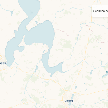
Schimbă ha