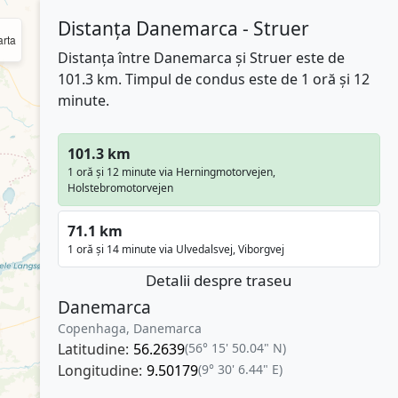
Distanța Danemarca - Struer
rta
Distanța între Danemarca și Struer este de
101.3 km. Timpul de condus este de 1 oră și 12
minute.
101.3 km
1 oră și 12 minute via Herningmotorvejen,
Holstebromotorvejen
71.1 km
1 oră și 14 minute via Ulvedalsvej, Viborgvej
Detalii despre traseu
Danemarca
Copenhaga, Danemarca
Latitudine:
56.2639
(56° 15' 50.04" N)
Longitudine:
9.50179
(9° 30' 6.44" E)