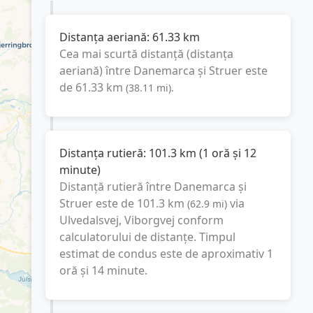
Distanța aeriană:
61.33
km
Cea mai scurtă distanță (distanța
aeriană) între
Danemarca
și
Struer
este
de
61.33
km
(
38.11
mi
).
Distanța rutieră:
101.3
km
(
1 oră și 12
minute
)
Distanță rutieră între
Danemarca
și
Struer
este de
101.3
km
via
(
62.9
mi
)
Ulvedalsvej, Viborgvej
conform
calculatorului de distanțe. Timpul
estimat de condus este de aproximativ
1
oră și 14 minute
.