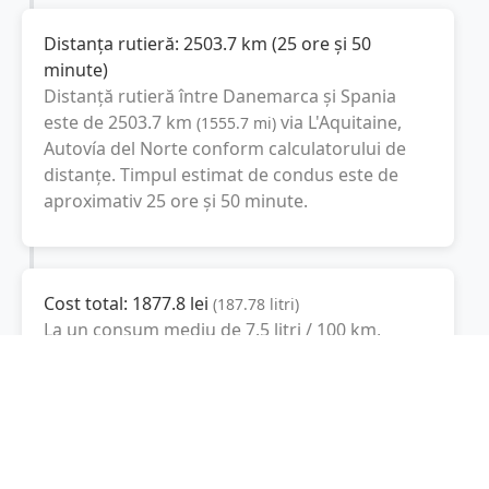
Distanța rutieră:
2503.7
km
(
25 ore și 50
minute
)
Distanță rutieră între
Danemarca
și
Spania
este de
2503.7
km
via L'Aquitaine,
(
1555.7
mi
)
Autovía del Norte
conform calculatorului de
distanțe. Timpul estimat de condus este de
aproximativ
25 ore și 50 minute
.
Cost total:
1877.8
lei
(
187.78
litri
)
La un consum mediu de
7.5 litri / 100 km
,
costul total al călătoriei este de
1877.8
lei
, cu
un consum total de
187.78
litri
de combustibil.