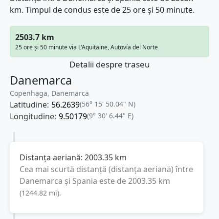
km. Timpul de condus este de 25 ore și 50 minute.
2503.7 km
25 ore și 50 minute via L'Aquitaine, Autovía del Norte
Detalii despre traseu
Danemarca
Copenhaga, Danemarca
Latitudine:
56.2639
(56° 15' 50.04" N)
Longitudine:
9.50179
(9° 30' 6.44" E)
Distanța aeriană:
2003.35
km
Cea mai scurtă distanță (distanța aeriană) între
Danemarca
și
Spania
este de
2003.35
km
(
1244.82
mi
).