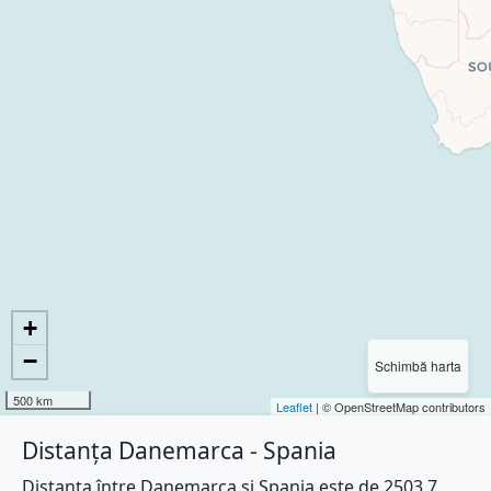
+
−
Schimbă harta
500 km
Leaflet
| © OpenStreetMap contributors
Distanța Danemarca - Spania
Distanța între Danemarca și Spania este de 2503.7