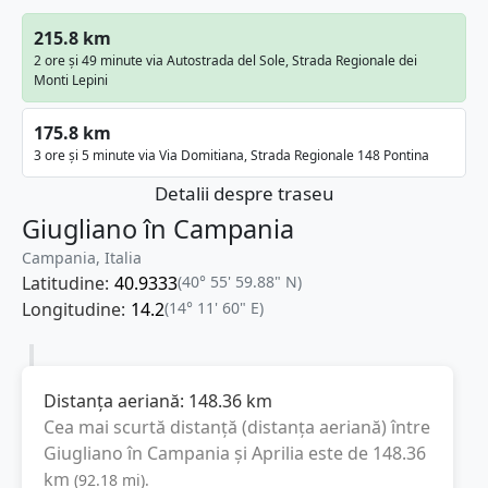
215.8 km
2 ore și 49 minute via Autostrada del Sole, Strada Regionale dei
Monti Lepini
175.8 km
3 ore și 5 minute via Via Domitiana, Strada Regionale 148 Pontina
Detalii despre traseu
Giugliano în Campania
Campania, Italia
Latitudine:
40.9333
(40° 55' 59.88" N)
Longitudine:
14.2
(14° 11' 60" E)
Distanța aeriană:
148.36
km
Cea mai scurtă distanță (distanța aeriană) între
Giugliano în Campania
și
Aprilia
este de
148.36
km
(
92.18
mi
).