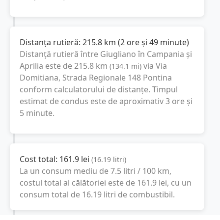
Distanța rutieră:
215.8
km
(
2 ore și 49 minute
)
Distanță rutieră între
Giugliano în Campania
și
Aprilia
este de
215.8
km
via Via
(
134.1
mi
)
Domitiana, Strada Regionale 148 Pontina
conform calculatorului de distanțe. Timpul
estimat de condus este de aproximativ
3 ore și
5 minute
.
Cost total:
161.9
lei
(
16.19
litri
)
La un consum mediu de
7.5 litri / 100 km
,
costul total al călătoriei este de
161.9
lei
, cu un
consum total de
16.19
litri
de combustibil.