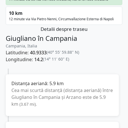
10 km
12 minute via Via Pietro Nenni, Circumvallazione Esterna di Napoli
Detalii despre traseu
Giugliano în Campania
Campania, Italia
Latitudine:
40.9333
(40° 55' 59.88" N)
Longitudine:
14.2
(14° 11' 60" E)
Distanța aeriană:
5.9
km
Cea mai scurtă distanță (distanța aeriană) între
Giugliano în Campania
și
Arzano
este de
5.9
km
(
3.67
mi
).