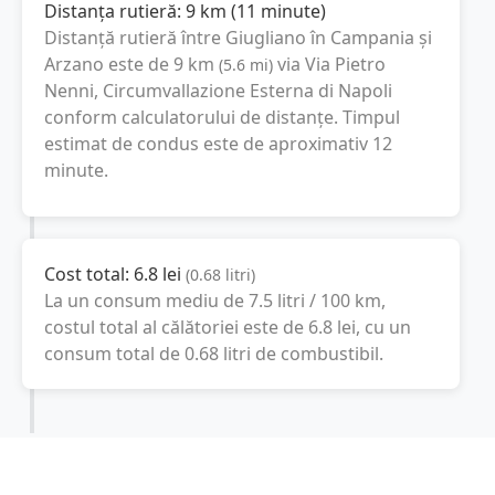
Distanța rutieră:
9
km
(
11 minute
)
Distanță rutieră între
Giugliano în Campania
și
Arzano
este de
9
km
via Via Pietro
(
5.6
mi
)
Nenni, Circumvallazione Esterna di Napoli
conform calculatorului de distanțe. Timpul
estimat de condus este de aproximativ
12
minute
.
Cost total:
6.8
lei
(
0.68
litri
)
La un consum mediu de
7.5 litri / 100 km
,
costul total al călătoriei este de
6.8
lei
, cu un
consum total de
0.68
litri
de combustibil.
Arzano