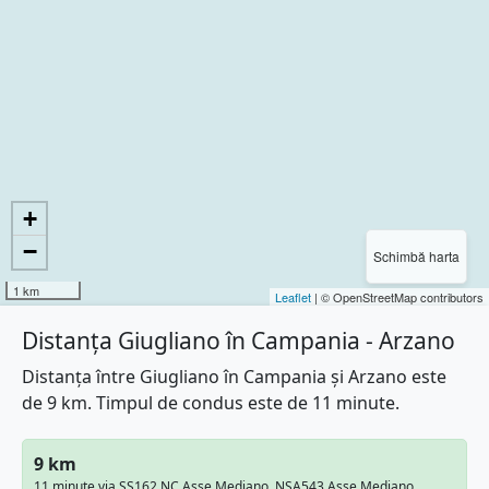
+
−
Schimbă harta
1 km
Leaflet
| © OpenStreetMap contributors
Distanța Giugliano în Campania - Arzano
Distanța între Giugliano în Campania și Arzano este
de 9 km. Timpul de condus este de 11 minute.
9 km
11 minute via SS162 NC Asse Mediano, NSA543 Asse Mediano