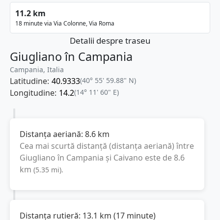
11.2 km
18 minute via Via Colonne, Via Roma
Detalii despre traseu
Giugliano în Campania
Campania, Italia
Latitudine:
40.9333
(40° 55' 59.88" N)
Longitudine:
14.2
(14° 11' 60" E)
Distanța aeriană:
8.6
km
Cea mai scurtă distanță (distanța aeriană) între
Giugliano în Campania
și
Caivano
este de
8.6
km
(
5.35
mi
).
Distanța rutieră:
13.1
km
(
17 minute
)