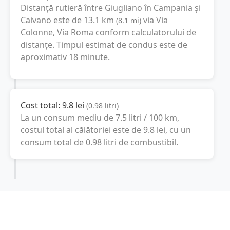
Distanță rutieră între
Giugliano în Campania
și
Caivano
este de
13.1
km
via Via
(
8.1
mi
)
Colonne, Via Roma
conform calculatorului de
distanțe. Timpul estimat de condus este de
aproximativ
18 minute
.
Cost total:
9.8
lei
(
0.98
litri
)
La un consum mediu de
7.5 litri / 100 km
,
costul total al călătoriei este de
9.8
lei
, cu un
consum total de
0.98
litri
de combustibil.
Caivano
Campania, Italia
Latitudine:
40.95
(40° 57' 0" N)