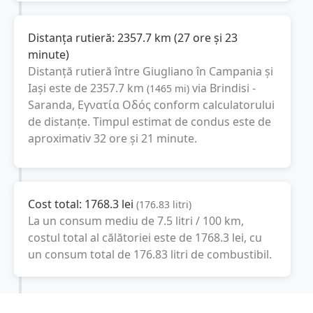
Distanța rutieră:
2357.7
km
(
27 ore și 23
minute
)
Distanță rutieră între
Giugliano în Campania
și
Iași
este de
2357.7
km
via Brindisi -
(
1465
mi
)
Saranda, Εγνατία Οδός
conform calculatorului
de distanțe. Timpul estimat de condus este de
aproximativ
32 ore și 21 minute
.
Cost total:
1768.3
lei
(
176.83
litri
)
La un consum mediu de
7.5 litri / 100 km
,
costul total al călătoriei este de
1768.3
lei
, cu
un consum total de
176.83
litri
de combustibil.