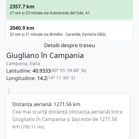
2357.7 km
27 ore și 23 minute via Autostrada del Sole, A1
2040.9 km
32 ore și 21 minute via Brindisi - Saranda, Εγνατία Οδός
Detalii despre traseu
Giugliano în Campania
Campania, Italia
Latitudine:
40.9333
(40° 55' 59.88" N)
Longitudine:
14.2
(14° 11' 60" E)
Distanța aeriană:
1271.56
km
Cea mai scurtă distanță (distanța aeriană) între
Giugliano în Campania
și
Iași
este de
1271.56
km
(
790.11
mi
).