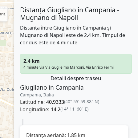
Distanța Giugliano în Campania -
rta
Mugnano di Napoli
Distanța între Giugliano în Campania și
Mugnano di Napoli este de 2.4 km. Timpul de
condus este de 4 minute.
2.4 km
4 minute via Via Guglielmo Marconi, Via Enrico Fermi
Detalii despre traseu
Giugliano în Campania
Campania, Italia
Latitudine:
40.9333
(40° 55' 59.88" N)
Longitudine:
14.2
(14° 11' 60" E)
Distanța aeriană:
1.85
km