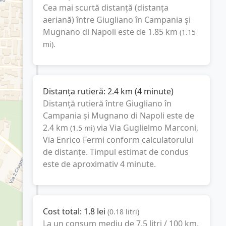
Cea mai scurtă distanță (distanța
aeriană) între
Giugliano în Campania
și
Mugnano di Napoli
este de
1.85
km
(
1.15
mi
).
Distanța rutieră:
2.4
km
(
4 minute
)
Distanță rutieră între
Giugliano în
Campania
și
Mugnano di Napoli
este de
2.4
km
via Via Guglielmo Marconi,
(
1.5
mi
)
Via Enrico Fermi
conform calculatorului
de distanțe. Timpul estimat de condus
este de aproximativ
4 minute
.
Cost total:
1.8
lei
(
0.18
litri
)
La un consum mediu de
7.5 litri / 100 km
,