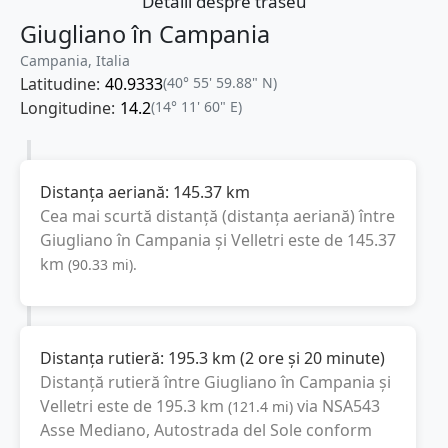
Detalii despre traseu
Giugliano în Campania
Campania, Italia
Latitudine:
40.9333
(40° 55' 59.88" N)
Longitudine:
14.2
(14° 11' 60" E)
Distanța aeriană:
145.37
km
Cea mai scurtă distanță (distanța aeriană) între
Giugliano în Campania
și
Velletri
este de
145.37
km
(
90.33
mi
).
Distanța rutieră:
195.3
km
(
2 ore și 20 minute
)
Distanță rutieră între
Giugliano în Campania
și
Velletri
este de
195.3
km
via NSA543
(
121.4
mi
)
Asse Mediano, Autostrada del Sole
conform