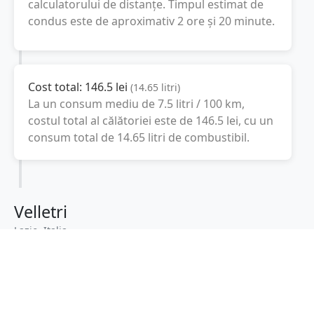
calculatorului de distanțe. Timpul estimat de
condus este de aproximativ
2 ore și 20 minute
.
Cost total:
146.5
lei
(
14.65
litri
)
La un consum mediu de
7.5 litri / 100 km
,
costul total al călătoriei este de
146.5
lei
, cu un
consum total de
14.65
litri
de combustibil.
Velletri
Lazio, Italia
Latitudine:
41.6867
(41° 41' 12.12" N)
Longitudine:
12.7775
(12° 46' 39" E)
Consum combustibil (litri / 100 km):
-
+