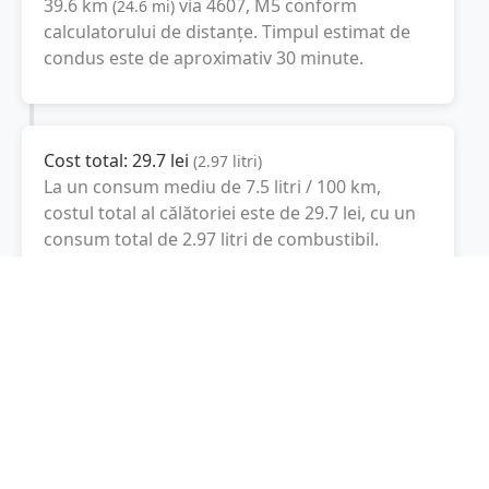
39.6
km
via 4607, M5
conform
(
24.6
mi
)
calculatorului de distanțe. Timpul estimat de
condus este de aproximativ
30 minute
.
Cost total:
29.7
lei
(
2.97
litri
)
La un consum mediu de
7.5 litri / 100 km
,
costul total al călătoriei este de
29.7
lei
, cu un
consum total de
2.97
litri
de combustibil.
Gyal
Pest, Ungaria
Latitudine:
47.3861
(47° 23' 9.96" N)
Longitudine:
19.2192
(19° 13' 9.12" E)
Consum combustibil (litri / 100 km):