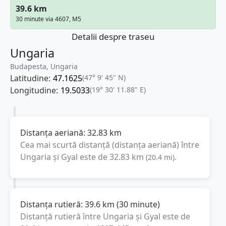
39.6 km
30 minute via 4607, M5
Detalii despre traseu
Ungaria
Budapesta, Ungaria
Latitudine:
47.1625
(47° 9' 45" N)
Longitudine:
19.5033
(19° 30' 11.88" E)
Distanța aeriană:
32.83
km
Cea mai scurtă distanță (distanța aeriană) între
Ungaria
și
Gyal
este de
32.83
km
(
20.4
mi
).
Distanța rutieră:
39.6
km
(
30 minute
)
Distanță rutieră între
Ungaria
și
Gyal
este de