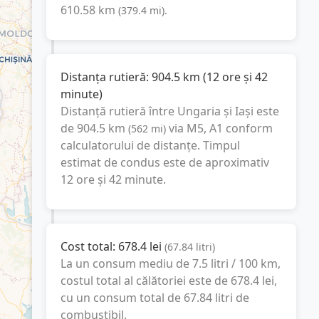
610.58
km
(
379.4
mi
).
Distanța rutieră:
904.5
km
(
12 ore și 42
minute
)
Distanță rutieră între
Ungaria
și
Iași
este
de
904.5
km
via M5, A1
conform
(
562
mi
)
calculatorului de distanțe. Timpul
estimat de condus este de aproximativ
12 ore și 42 minute
.
Cost total:
678.4
lei
(
67.84
litri
)
La un consum mediu de
7.5 litri / 100 km
,
costul total al călătoriei este de
678.4
lei
,
cu un consum total de
67.84
litri
de
combustibil.