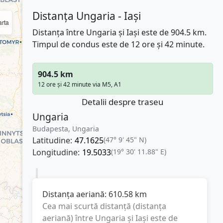
Distanța Ungaria - Iași
rta
Distanța între Ungaria și Iași este de 904.5 km.
Timpul de condus este de 12 ore și 42 minute.
904.5 km
12 ore și 42 minute via M5, A1
Detalii despre traseu
Ungaria
Budapesta, Ungaria
Latitudine:
47.1625
(47° 9' 45" N)
Longitudine:
19.5033
(19° 30' 11.88" E)
Distanța aeriană:
610.58
km
Cea mai scurtă distanță (distanța
aeriană) între
Ungaria
și
Iași
este de