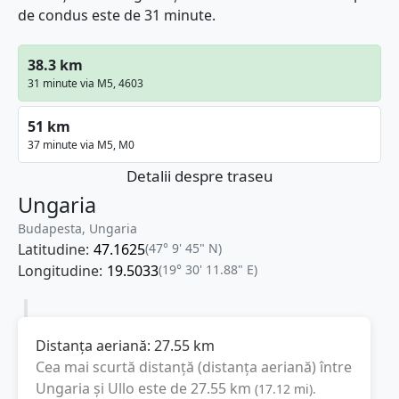
de condus este de 31 minute.
38.3 km
31 minute via M5, 4603
51 km
37 minute via M5, M0
Detalii despre traseu
Ungaria
Budapesta, Ungaria
Latitudine:
47.1625
(47° 9' 45" N)
Longitudine:
19.5033
(19° 30' 11.88" E)
Distanța aeriană:
27.55
km
Cea mai scurtă distanță (distanța aeriană) între
Ungaria
și
Ullo
este de
27.55
km
(
17.12
mi
).