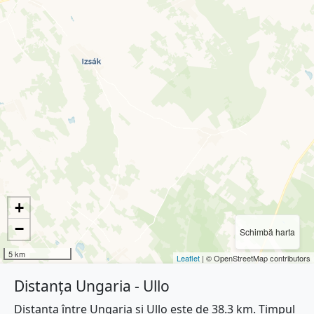
+
−
Schimbă harta
5 km
Leaflet
| © OpenStreetMap contributors
Distanța Ungaria - Ullo
Distanța între Ungaria și Ullo este de 38.3 km. Timpul