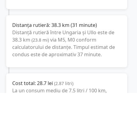
Distanța rutieră:
38.3
km
(
31 minute
)
Distanță rutieră între
Ungaria
și
Ullo
este de
38.3
km
via M5, M0
conform
(
23.8
mi
)
calculatorului de distanțe. Timpul estimat de
condus este de aproximativ
37 minute
.
Cost total:
28.7
lei
(
2.87
litri
)
La un consum mediu de
7.5 litri / 100 km
,
costul total al călătoriei este de
28.7
lei
, cu un
consum total de
2.87
litri
de combustibil.