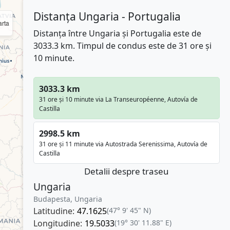
Distanța Ungaria - Portugalia
rta
Distanța între Ungaria și Portugalia este de
3033.3 km. Timpul de condus este de 31 ore și
10 minute.
3033.3 km
31 ore și 10 minute via La Transeuropéenne, Autovía de
Castilla
2998.5 km
31 ore și 11 minute via Autostrada Serenissima, Autovía de
Castilla
Detalii despre traseu
Ungaria
Budapesta, Ungaria
Latitudine:
47.1625
(47° 9' 45" N)
Longitudine:
19.5033
(19° 30' 11.88" E)