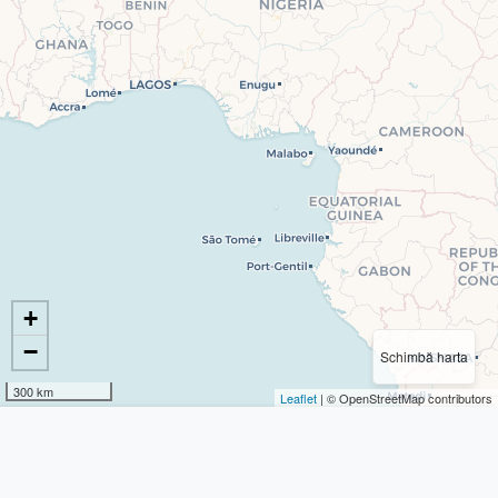
+
−
Schimbă harta
300 km
Leaflet
| © OpenStreetMap contributors