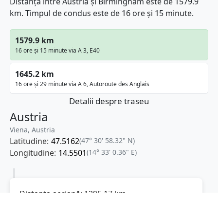
Distanța între Austria și Birmingham este de 1579.9
km. Timpul de condus este de 16 ore și 15 minute.
1579.9 km
16 ore și 15 minute via A 3, E40
1645.2 km
16 ore și 29 minute via A 6, Autoroute des Anglais
Detalii despre traseu
Austria
Viena, Austria
Latitudine:
47.5162
(47° 30' 58.32" N)
Longitudine:
14.5501
(14° 33' 0.36" E)
Distanța aeriană:
1295.17
km
Cea mai scurtă distanță (distanța aeriană) între
Austria
și
Birmingham
este de
1295.17
km