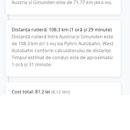
Austria
și
Gmunden
este de
71.77
km
(
44.6
mi
).
Distanța rutieră:
108.3
km
(
1 oră și 29 minute
)
Distanță rutieră între
Austria
și
Gmunden
este
de
108.3
km
via Pyhrn Autobahn, West
(
67.3
mi
)
Autobahn
conform calculatorului de distanțe.
Timpul estimat de condus este de aproximativ
1 oră și 31 minute
.
Cost total:
81.2
lei
(
8.12
litri
)
La un consum mediu de
7.5 litri / 100 km
,
costul total al călătoriei este de
81.2
lei
, cu un
consum total de
8.12
litri
de combustibil.