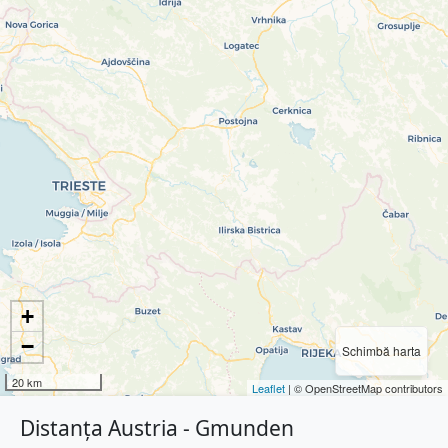
+
−
Schimbă harta
20 km
Leaflet
| © OpenStreetMap contributors
Distanța Austria - Gmunden