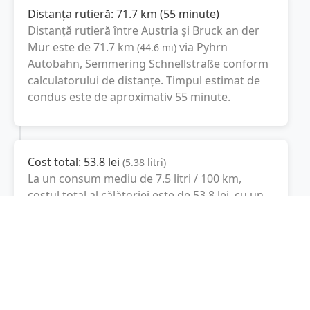
Distanța rutieră:
71.7
km
(
55 minute
)
Distanță rutieră între
Austria
și
Bruck an der
Mur
este de
71.7
km
via Pyhrn
(
44.6
mi
)
Autobahn, Semmering Schnellstraße
conform
calculatorului de distanțe. Timpul estimat de
condus este de aproximativ
55 minute
.
Cost total:
53.8
lei
(
5.38
litri
)
La un consum mediu de
7.5 litri / 100 km
,
costul total al călătoriei este de
53.8
lei
, cu un
consum total de
5.38
litri
de combustibil.
Bruck an der Mur
Steiermark, Austria