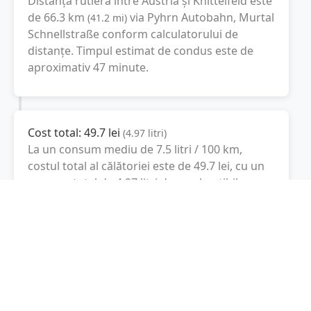
Distanță rutieră între
Austria
și
Knittelfeld
este
de
66.3
km
via Pyhrn Autobahn, Murtal
(
41.2
mi
)
Schnellstraße
conform calculatorului de
distanțe. Timpul estimat de condus este de
aproximativ
47 minute
.
Cost total:
49.7
lei
(
4.97
litri
)
La un consum mediu de
7.5 litri / 100 km
,
costul total al călătoriei este de
49.7
lei
, cu un
consum total de
4.97
litri
de combustibil.
Knittelfeld
Steiermark, Austria
Latitudine:
47.215
(47° 12' 54" N)
Longitudine:
14.8294
(14° 49' 45.84" E)