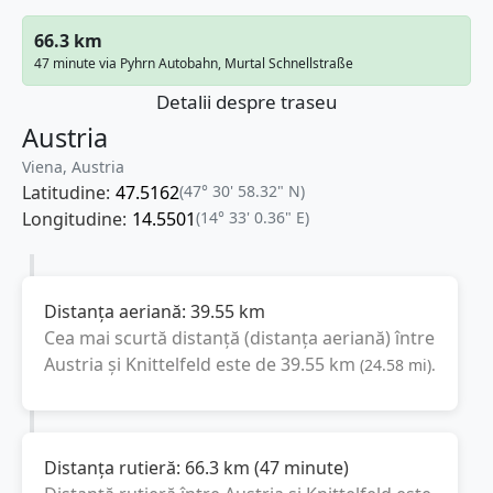
66.3 km
47 minute via Pyhrn Autobahn, Murtal Schnellstraße
Detalii despre traseu
Austria
Viena, Austria
Latitudine:
47.5162
(47° 30' 58.32" N)
Longitudine:
14.5501
(14° 33' 0.36" E)
Distanța aeriană:
39.55
km
Cea mai scurtă distanță (distanța aeriană) între
Austria
și
Knittelfeld
este de
39.55
km
(
24.58
mi
).
Distanța rutieră:
66.3
km
(
47 minute
)