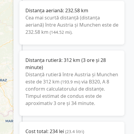
Distanța aeriană:
232.58
km
Cea mai scurtă distanță (distanța
aeriană) între
Austria
și
Munchen
este de
232.58
km
(
144.52
mi
).
Distanța rutieră:
312
km
(
3 ore și 28
minute
)
Distanță rutieră între
Austria
și
Munchen
este de
312
km
via B320, A 8
(
193.9
mi
)
conform calculatorului de distanțe.
Timpul estimat de condus este de
aproximativ
3 ore și 34 minute
.
Cost total:
234
lei
(
23.4
litri
)