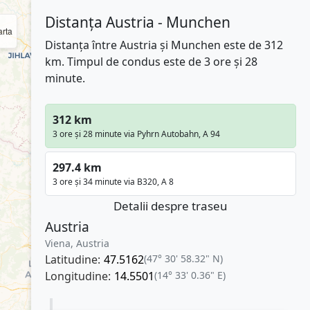
Distanța Austria - Munchen
rta
Distanța între Austria și Munchen este de 312
km. Timpul de condus este de 3 ore și 28
minute.
312 km
3 ore și 28 minute via Pyhrn Autobahn, A 94
297.4 km
3 ore și 34 minute via B320, A 8
Detalii despre traseu
Austria
Viena, Austria
Latitudine:
47.5162
(47° 30' 58.32" N)
Longitudine:
14.5501
(14° 33' 0.36" E)