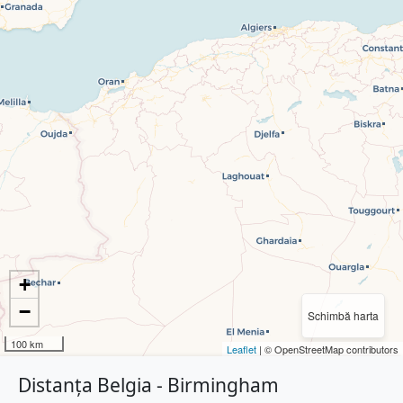
+
−
Schimbă harta
100 km
Leaflet
| © OpenStreetMap contributors
Distanța Belgia - Birmingham