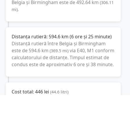
Belgia
și
Birmingham
este de
492.64
km
(
306.11
mi
).
Distanța rutieră:
594.6
km
(
6 ore și 25 minute
)
Distanță rutieră între
Belgia
și
Birmingham
este de
594.6
km
via E40, M1
conform
(
369.5
mi
)
calculatorului de distanțe. Timpul estimat de
condus este de aproximativ
6 ore și 38 minute
.
Cost total:
446
lei
(
44.6
litri
)
La un consum mediu de
7.5 litri / 100 km
,
costul total al călătoriei este de
446
lei
, cu un
consum total de
44.6
litri
de combustibil.