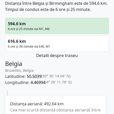
Distanța între Belgia și Birmingham este de 594.6 km.
Timpul de condus este de 6 ore și 25 minute.
594.6 km
6 ore și 25 minute via M1, M6
616.6 km
6 ore și 38 minute via E40, M1
Detalii despre traseu
Belgia
Bruxelles, Belgia
Latitudine:
50.5039
(50° 30' 14.04" N)
Longitudine:
4.46994
(4° 28' 11.78" E)
Distanța aeriană:
492.64
km
Cea mai scurtă distanță (distanța aeriană) între