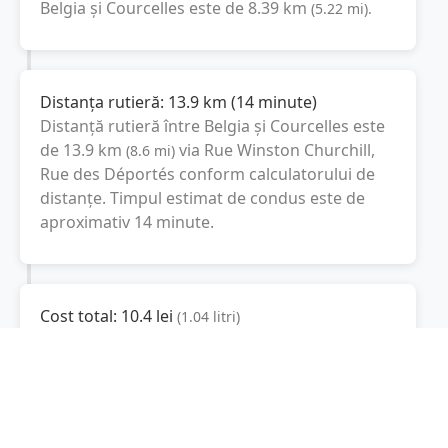
Belgia
și
Courcelles
este de
8.39
km
(
5.22
mi
).
Distanța rutieră:
13.9
km
(
14 minute
)
Distanță rutieră între
Belgia
și
Courcelles
este
de
13.9
km
via Rue Winston Churchill,
(
8.6
mi
)
Rue des Déportés
conform calculatorului de
distanțe. Timpul estimat de condus este de
aproximativ
14 minute
.
Cost total:
10.4
lei
(
1.04
litri
)
La un consum mediu de
7.5 litri / 100 km
,
costul total al călătoriei este de
10.4
lei
, cu un
consum total de
1.04
litri
de combustibil.