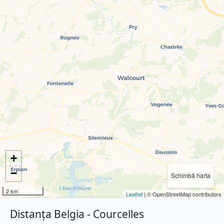
+
−
Schimbă harta
2 km
Leaflet
| © OpenStreetMap contributors
Distanța Belgia - Courcelles