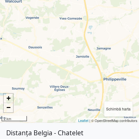
+
−
Schimbă harta
2 km
Leaflet
| © OpenStreetMap contributors
Distanța Belgia - Chatelet