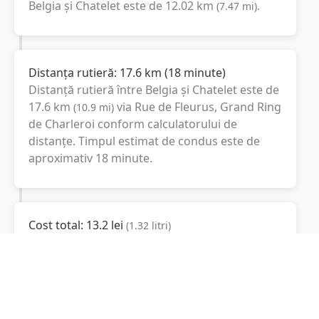
Belgia
și
Chatelet
este de
12.02
km
(
7.47
mi
).
Distanța rutieră:
17.6
km
(
18 minute
)
Distanță rutieră între
Belgia
și
Chatelet
este de
17.6
km
via Rue de Fleurus, Grand Ring
(
10.9
mi
)
de Charleroi
conform calculatorului de
distanțe. Timpul estimat de condus este de
aproximativ
18 minute
.
Cost total:
13.2
lei
(
1.32
litri
)
La un consum mediu de
7.5 litri / 100 km
,
costul total al călătoriei este de
13.2
lei
, cu un
consum total de
1.32
litri
de combustibil.