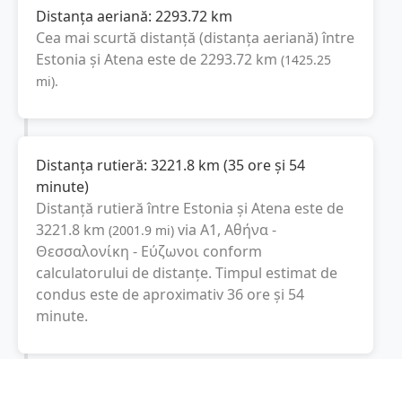
Distanța aeriană:
2293.72
km
Cea mai scurtă distanță (distanța aeriană) între
Estonia
și
Atena
este de
2293.72
km
(
1425.25
mi
).
Distanța rutieră:
3221.8
km
(
35 ore și 54
minute
)
Distanță rutieră între
Estonia
și
Atena
este de
3221.8
km
via A1, Αθήνα -
(
2001.9
mi
)
Θεσσαλονίκη - Εύζωνοι
conform
calculatorului de distanțe. Timpul estimat de
condus este de aproximativ
36 ore și 54
minute
.
Cost total:
2416.4
lei
(
241.64
litri
)