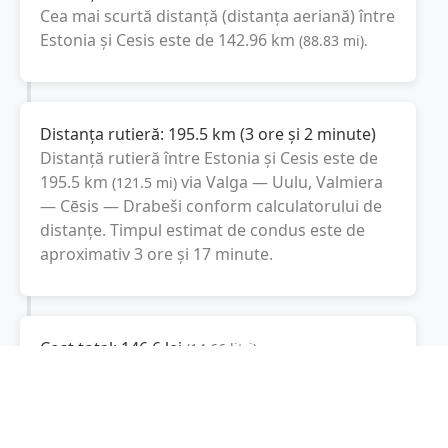
Cea mai scurtă distanță (distanța aeriană) între
Estonia
și
Cesis
este de
142.96
km
(
88.83
mi
).
Distanța rutieră:
195.5
km
(
3 ore și 2 minute
)
Distanță rutieră între
Estonia
și
Cesis
este de
195.5
km
via Valga — Uulu, Valmiera
(
121.5
mi
)
— Cēsis — Drabeši
conform calculatorului de
distanțe. Timpul estimat de condus este de
aproximativ
3 ore și 17 minute
.
Cost total:
146.6
lei
(
14.66
litri
)
La un consum mediu de
7.5 litri / 100 km
,
costul total al călătoriei este de
146.6
lei
, cu un
consum total de
14.66
litri
de combustibil.