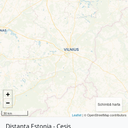
+
−
Schimbă harta
30 km
Leaflet
| © OpenStreetMap contributors
Distanța Estonia - Cesis