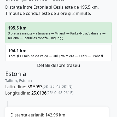
Distanța între Estonia și Cesis este de 195.5 km.
Timpul de condus este de 3 ore și 2 minute.
195.5 km
3 ore și 2 minute via Imavere — Viljandi — Karksi-Nuia, Valmiera —
Rūjiena — Igaunijas robeža (Unguriņi)
194.1 km
3 ore și 17 minute via Valga — Uulu, Valmiera — Cēsis — Drabeši
Detalii despre traseu
Estonia
Tallinn, Estonia
Latitudine:
58.5953
(58° 35' 43.08" N)
Longitudine:
25.0136
(25° 0' 48.96" E)
Distanța aeriană:
142.96
km