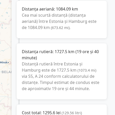
Distanța aeriană:
1084.09
km
Cea mai scurtă distanță (distanța
aeriană) între
Estonia
și
Hamburg
este
de
1084.09
km
(
673.62
mi
).
Distanța rutieră:
1727.5
km
(
19 ore și 40
minute
)
Distanță rutieră între
Estonia
și
Hamburg
este de
1727.5
km
(
1073.4
mi
)
via S5, A 24
conform calculatorului de
distanțe. Timpul estimat de condus este
de aproximativ
19 ore și 44 minute
.
Cost total:
1295.6
lei
(
129.56
litri
)