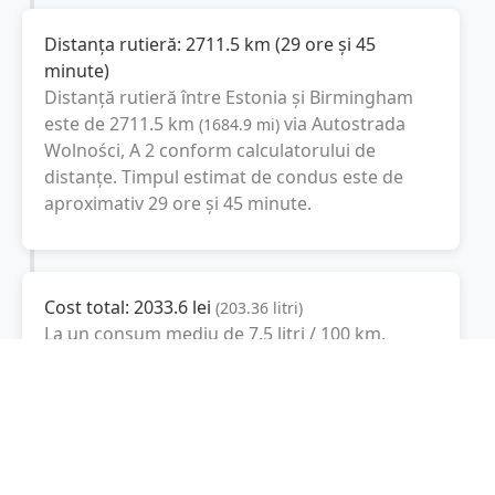
Distanța rutieră:
2711.5
km
(
29 ore și 45
minute
)
Distanță rutieră între
Estonia
și
Birmingham
este de
2711.5
km
via Autostrada
(
1684.9
mi
)
Wolności, A 2
conform calculatorului de
distanțe. Timpul estimat de condus este de
aproximativ
29 ore și 45 minute
.
Cost total:
2033.6
lei
(
203.36
litri
)
La un consum mediu de
7.5 litri / 100 km
,
costul total al călătoriei este de
2033.6
lei
, cu
un consum total de
203.36
litri
de combustibil.