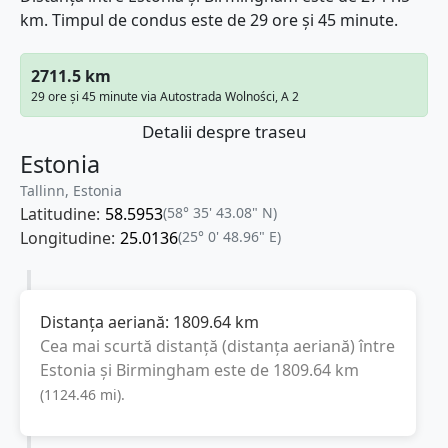
km. Timpul de condus este de 29 ore și 45 minute.
2711.5 km
29 ore și 45 minute via Autostrada Wolności, A 2
Detalii despre traseu
Estonia
Tallinn, Estonia
Latitudine:
58.5953
(58° 35' 43.08" N)
Longitudine:
25.0136
(25° 0' 48.96" E)
Distanța aeriană:
1809.64
km
Cea mai scurtă distanță (distanța aeriană) între
Estonia
și
Birmingham
este de
1809.64
km
(
1124.46
mi
).