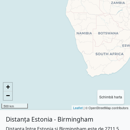
+
−
Schimbă harta
500 km
Leaflet
| © OpenStreetMap contributors
Distanța Estonia - Birmingham
Distanța între Estonia și Birmingham este de 2711.5