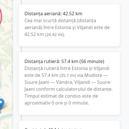
Distanța aeriană:
42.52
km
Cea mai scurtă distanță (distanța
aeriană) între
Estonia
și
Viljandi
este de
42.52
km
(
26.42
mi
).
Distanța rutieră:
57.4
km
(
56 minute
)
Distanță rutieră între
Estonia
și
Viljandi
este de
57.4
km
via Mudiste —
(
35.7
mi
)
Suure-Jaani — Vändra, Viljandi — Suure-
Jaani
conform calculatorului de distanțe.
Timpul estimat de condus este de
aproximativ
0 ore și 0 minute
.