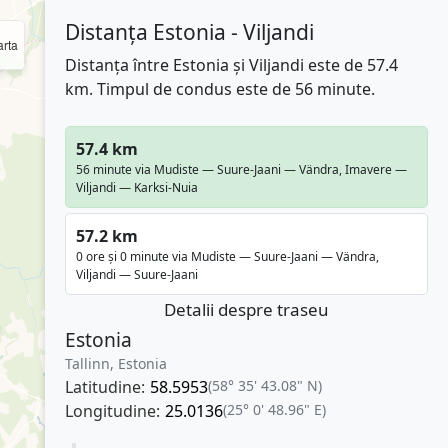
Distanța Estonia - Viljandi
rta
Distanța între Estonia și Viljandi este de 57.4
km. Timpul de condus este de 56 minute.
57.4 km
56 minute via Mudiste — Suure-Jaani — Vändra, Imavere —
Viljandi — Karksi-Nuia
57.2 km
0 ore și 0 minute via Mudiste — Suure-Jaani — Vändra,
Viljandi — Suure-Jaani
Detalii despre traseu
Estonia
Tallinn, Estonia
Latitudine:
58.5953
(58° 35' 43.08" N)
Longitudine:
25.0136
(25° 0' 48.96" E)