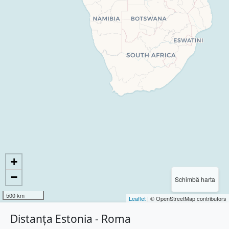
+
−
Schimbă harta
500 km
Leaflet
| © OpenStreetMap contributors
Distanța Estonia - Roma