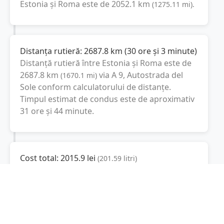
Estonia
și
Roma
este de
2052.1
km
(
1275.11
mi
).
Distanța rutieră:
2687.8
km
(
30 ore și 3 minute
)
Distanță rutieră între
Estonia
și
Roma
este de
2687.8
km
via A 9, Autostrada del
(
1670.1
mi
)
Sole
conform calculatorului de distanțe.
Timpul estimat de condus este de aproximativ
31 ore și 44 minute
.
Cost total:
2015.9
lei
(
201.59
litri
)
La un consum mediu de
7.5 litri / 100 km
,
costul total al călătoriei este de
2015.9
lei
, cu
un consum total de
201.59
litri
de combustibil.