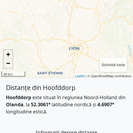
+
−
Schimbă harta
30 km
Leaflet
| © OpenStreetMap contributors
Distanțe din Hoofddorp
Hoofddorp
este situat în regiunea Noord-Holland din
Olanda
, la
52.3061°
latitudine nordică și
4.6907°
longitudine estică.
Informații despre distanțe