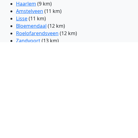
Haarlem
(9 km)
Amstelveen
(11 km)
Lisse
(11 km)
Bloemendaal
(12 km)
Roelofarendsveen
(12 km)
Zandvoort
(13 km)
Uithoorn
(13 km)
Noordwijkerhout
(14 km)
Sassenheim
(15 km)
Nieuwkoop
(15 km)
Amsterdam
(16 km)
Zaanstad
(17 km)
Zaandam
(17 km)
Teijlingen
(17 km)
Velsen-Zuid
(19 km)
Katwijk
(22 km)
Woerden
(28 km)
Gouda
(33 km)
Scheveningen
(36 km)