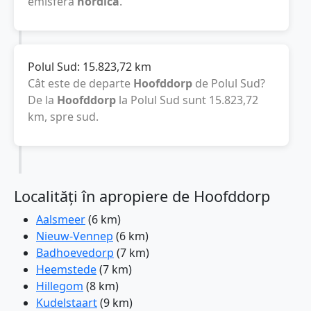
emisfera
nordică
.
Polul Sud:
15.823,72
km
Cât este de departe
Hoofddorp
de Polul Sud?
De la
Hoofddorp
la Polul Sud sunt
15.823,72
km
, spre sud.
Localități în apropiere de Hoofddorp
Aalsmeer
(6 km)
Nieuw-Vennep
(6 km)
Badhoevedorp
(7 km)
Heemstede
(7 km)
Hillegom
(8 km)
Kudelstaart
(9 km)