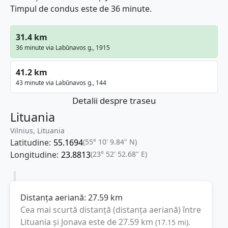
Timpul de condus este de 36 minute.
31.4 km
36 minute via Labūnavos g., 1915
41.2 km
43 minute via Labūnavos g., 144
Detalii despre traseu
Lituania
Vilnius, Lituania
Latitudine:
55.1694
(55° 10' 9.84" N)
Longitudine:
23.8813
(23° 52' 52.68" E)
Distanța aeriană:
27.59
km
Cea mai scurtă distanță (distanța aeriană) între
Lituania
și
Jonava
este de
27.59
km
(
17.15
mi
).