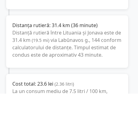
Distanța rutieră:
31.4
km
(
36 minute
)
Distanță rutieră între
Lituania
și
Jonava
este de
31.4
km
via Labūnavos g., 144
conform
(
19.5
mi
)
calculatorului de distanțe. Timpul estimat de
condus este de aproximativ
43 minute
.
Cost total:
23.6
lei
(
2.36
litri
)
La un consum mediu de
7.5 litri / 100 km
,
costul total al călătoriei este de
23.6
lei
, cu un
consum total de
2.36
litri
de combustibil.