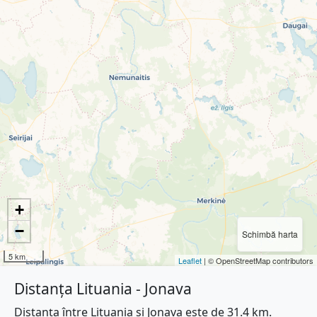
+
−
Schimbă harta
5 km
Leaflet
| © OpenStreetMap contributors
Distanța Lituania - Jonava
Distanța între Lituania și Jonava este de 31.4 km.