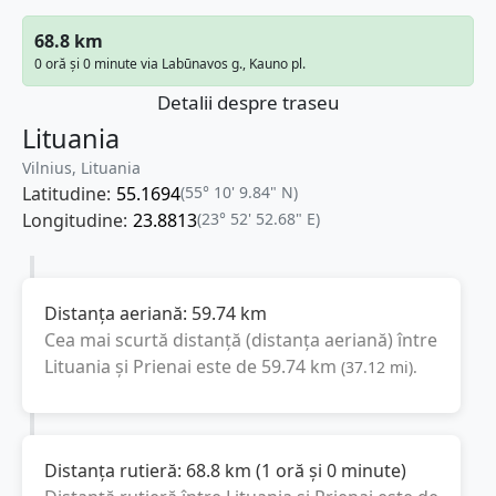
68.8 km
0 oră și 0 minute via Labūnavos g., Kauno pl.
Detalii despre traseu
Lituania
Vilnius, Lituania
Latitudine:
55.1694
(55° 10' 9.84" N)
Longitudine:
23.8813
(23° 52' 52.68" E)
Distanța aeriană:
59.74
km
Cea mai scurtă distanță (distanța aeriană) între
Lituania
și
Prienai
este de
59.74
km
(
37.12
mi
).
Distanța rutieră:
68.8
km
(
1 oră și 0 minute
)