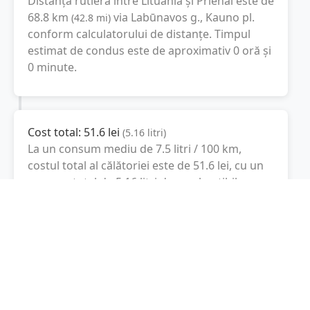
Distanță rutieră între
Lituania
și
Prienai
este de
68.8
km
via Labūnavos g., Kauno pl.
(
42.8
mi
)
conform calculatorului de distanțe. Timpul
estimat de condus este de aproximativ
0 oră și
0 minute
.
Cost total:
51.6
lei
(
5.16
litri
)
La un consum mediu de
7.5 litri / 100 km
,
costul total al călătoriei este de
51.6
lei
, cu un
consum total de
5.16
litri
de combustibil.
Prienai
Prienai, Lituania
Latitudine:
54.6333
(54° 37' 59.88" N)
Longitudine:
23.9417
(23° 56' 30.12" E)