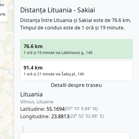
Distanța Lituania - Sakiai
rta
Distanța între Lituania și Sakiai este de 76.6 km.
Timpul de condus este de 1 oră și 19 minute.
76.6 km
1 oră și 19 minute via Labūnavos g., 140
91.4 km
1 oră și 21 minute via Šakių pl., 140
Detalii despre traseu
Lituania
Vilnius, Lituania
Latitudine:
55.1694
(55° 10' 9.84" N)
Longitudine:
23.8813
(23° 52' 52.68" E)