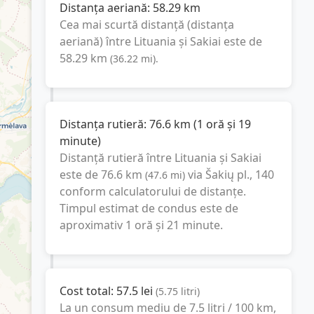
Distanța aeriană:
58.29
km
Cea mai scurtă distanță (distanța
aeriană) între
Lituania
și
Sakiai
este de
58.29
km
(
36.22
mi
).
Distanța rutieră:
76.6
km
(
1 oră și 19
minute
)
Distanță rutieră între
Lituania
și
Sakiai
este de
76.6
km
via Šakių pl., 140
(
47.6
mi
)
conform calculatorului de distanțe.
Timpul estimat de condus este de
aproximativ
1 oră și 21 minute
.
Cost total:
57.5
lei
(
5.75
litri
)
La un consum mediu de
7.5 litri / 100 km
,