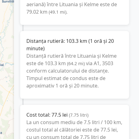
aeriană) între
Lituania
și
Kelme
este de
79.02
km
(
49.1
mi
).
Distanța rutieră:
103.3
km
(
1 oră și 20
minute
)
Distanță rutieră între
Lituania
și
Kelme
este de
103.3
km
via A1, 3503
(
64.2
mi
)
conform calculatorului de distanțe.
Timpul estimat de condus este de
aproximativ
1 oră și 20 minute
.
Cost total:
77.5
lei
(
7.75
litri
)
La un consum mediu de
7.5 litri / 100 km
,
costul total al călătoriei este de
77.5
lei
,
cu un consum total de
7.75
litri
de