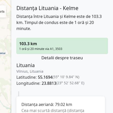
Distanța Lituania - Kelme
rta
Distanța între Lituania și Kelme este de 103.3
km. Timpul de condus este de 1 oră și 20
minute.
103.3 km
1 oră și 20 minute via A1, 3503
Detalii despre traseu
Lituania
Vilnius, Lituania
Latitudine:
55.1694
(55° 10' 9.84" N)
Longitudine:
23.8813
(23° 52' 52.68" E)
Distanța aeriană:
79.02
km
Cea mai scurtă distanță (distanța