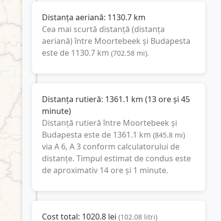
Distanța aeriană:
1130.7
km
Cea mai scurtă distanță (distanța
aeriană) între
Moortebeek
și
Budapesta
este de
1130.7
km
(
702.58
mi
).
Distanța rutieră:
1361.1
km
(
13 ore și 45
minute
)
Distanță rutieră între
Moortebeek
și
Budapesta
este de
1361.1
km
(
845.8
mi
)
via A 6, A 3
conform calculatorului de
distanțe. Timpul estimat de condus este
de aproximativ
14 ore și 1 minute
.
Cost total:
1020.8
lei
(
102.08
litri
)