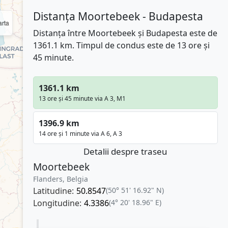
Distanța Moortebeek - Budapesta
rta
Distanța între Moortebeek și Budapesta este de
1361.1 km. Timpul de condus este de 13 ore și
45 minute.
1361.1 km
13 ore și 45 minute via A 3, M1
1396.9 km
14 ore și 1 minute via A 6, A 3
Detalii despre traseu
Moortebeek
Flanders, Belgia
Latitudine:
50.8547
(50° 51' 16.92" N)
Longitudine:
4.3386
(4° 20' 18.96" E)