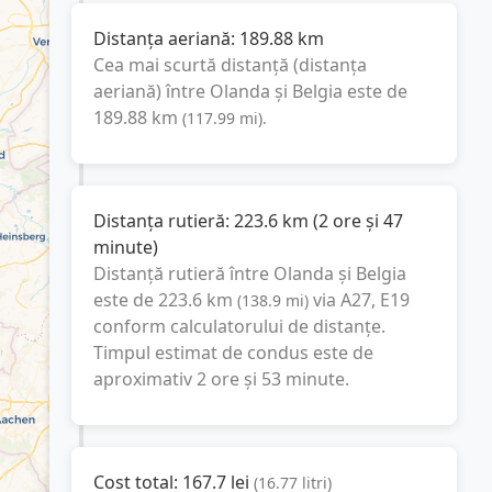
Distanța aeriană:
189.88
km
Cea mai scurtă distanță (distanța
aeriană) între
Olanda
și
Belgia
este de
189.88
km
(
117.99
mi
).
Distanța rutieră:
223.6
km
(
2 ore și 47
minute
)
Distanță rutieră între
Olanda
și
Belgia
este de
223.6
km
via A27, E19
(
138.9
mi
)
conform calculatorului de distanțe.
Timpul estimat de condus este de
aproximativ
2 ore și 53 minute
.
Cost total:
167.7
lei
(
16.77
litri
)