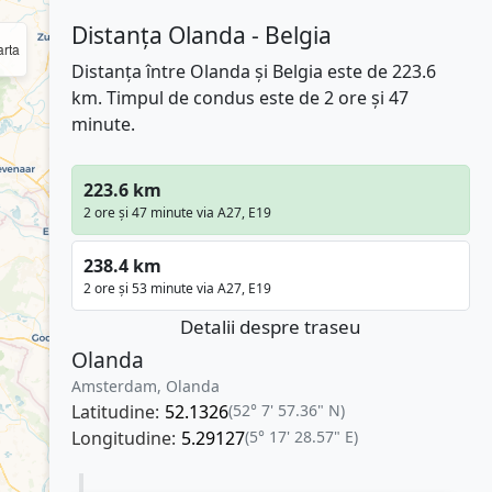
Distanța Olanda - Belgia
rta
Distanța între Olanda și Belgia este de 223.6
km. Timpul de condus este de 2 ore și 47
minute.
223.6 km
2 ore și 47 minute via A27, E19
238.4 km
2 ore și 53 minute via A27, E19
Detalii despre traseu
Olanda
Amsterdam, Olanda
Latitudine:
52.1326
(52° 7' 57.36" N)
Longitudine:
5.29127
(5° 17' 28.57" E)