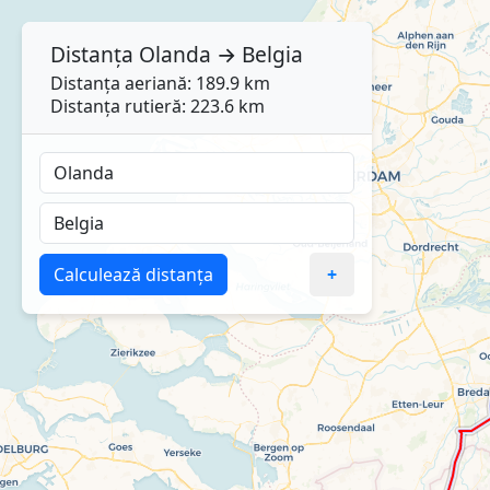
Distanța
Olanda
→
Belgia
Distanța aeriană: 189.9 km
Distanța rutieră: 223.6 km
Calculează distanța
+