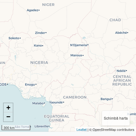
+
−
Schimbă harta
300 km
Leaflet
| © OpenStreetMap contributors