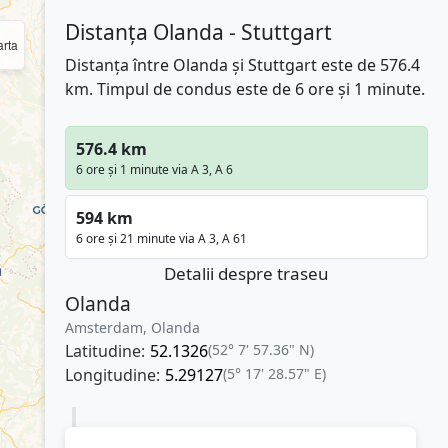
Distanța Olanda - Stuttgart
rta
Distanța între Olanda și Stuttgart este de 576.4
km. Timpul de condus este de 6 ore și 1 minute.
576.4 km
6 ore și 1 minute via A 3, A 6
594 km
6 ore și 21 minute via A 3, A 61
Detalii despre traseu
Olanda
Amsterdam, Olanda
Latitudine:
52.1326
(52° 7' 57.36" N)
Longitudine:
5.29127
(5° 17' 28.57" E)