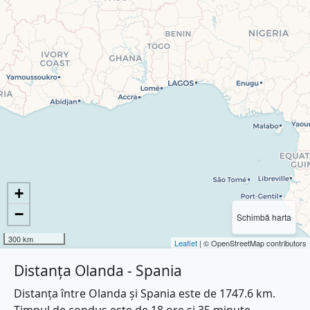
+
−
Schimbă harta
300 km
Leaflet
| © OpenStreetMap contributors
Distanța Olanda - Spania
Distanța între Olanda și Spania este de 1747.6 km.