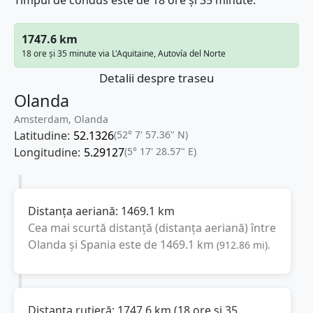
Timpul de condus este de 18 ore și 35 minute.
1747.6 km
18 ore și 35 minute via L'Aquitaine, Autovía del Norte
Detalii despre traseu
Olanda
Amsterdam, Olanda
Latitudine:
52.1326
(52° 7' 57.36" N)
Longitudine:
5.29127
(5° 17' 28.57" E)
Distanța aeriană:
1469.1
km
Cea mai scurtă distanță (distanța aeriană) între
Olanda
și
Spania
este de
1469.1
km
(
912.86
mi
).
Distanța rutieră:
1747.6
km
(
18 ore și 35