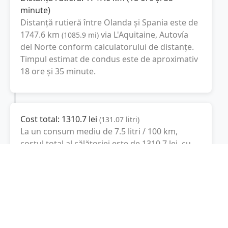
minute
)
Distanță rutieră între
Olanda
și
Spania
este de
1747.6
km
via L'Aquitaine, Autovía
(
1085.9
mi
)
del Norte
conform calculatorului de distanțe.
Timpul estimat de condus este de aproximativ
18 ore și 35 minute
.
Cost total:
1310.7
lei
(
131.07
litri
)
La un consum mediu de
7.5 litri / 100 km
,
costul total al călătoriei este de
1310.7
lei
, cu
un consum total de
131.07
litri
de combustibil.
Spania
Madrid, Spania